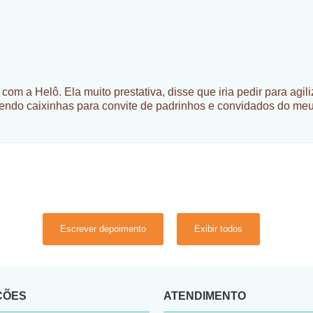
om a Helô. Ela muito prestativa, disse que iria pedir para agil
fazendo caixinhas para convite de padrinhos e convidados do me
Escrever depoimento
Exibir todos
ÇÕES
ATENDIMENTO