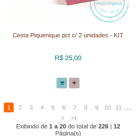
Cesta Piquenique pct c/ 2 unidades - KIT
R$ 25,00
1
2
3
4
5
6
7
8
9
10
11
....
>
>|
Exibindo de
1 a 20
do total de
226
|
12
Página(s)