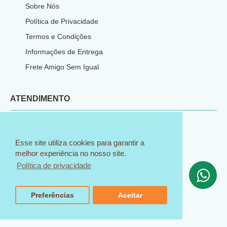
Sobre Nós
Política de Privacidade
Termos e Condições
Informações de Entrega
Frete Amigo Sem Igual
ATENDIMENTO
Contato
Perguntas Frequentes
Esse site utiliza cookies para garantir a
melhor experiência no nosso site.
Troca e Devolução
Política de privacidade
Programa de Afiliados
Área do Afiliado
Preferências
Aceitar
Mapa do Site