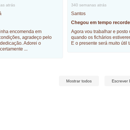
as atrás
340 semanas atrás
á
Santos
!
Chegou em tempo recorde
inha encomenda em
Agora vou trabalhar e posto
 condições, agradeço pelo
quando os fichários estivere
 dedicação. Adorei o
E o presente será muito úti
 certamente
...
Mostrar todos
Escrever