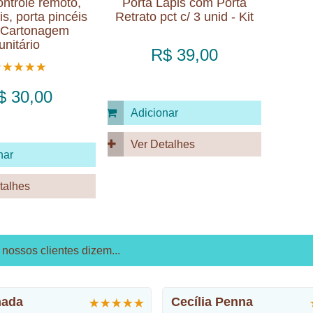
ontrole remoto,
Porta Lápis com Porta
is, porta pincéis
Retrato pct c/ 3 unid - Kit
T Cartonagem
unitário
R$ 39,00
$ 30,00
Adicionar
Ver Detalhes
nar
talhes
nossos clientes dizem...
mada
Cecília Penna