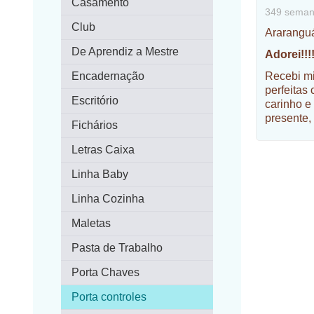
Casamento
349 seman
Club
Ararangu
De Aprendiz a Mestre
Adorei!!!
Encadernação
Recebi m
perfeitas
Escritório
carinho e
presente,
Fichários
Letras Caixa
Linha Baby
Linha Cozinha
Maletas
Pasta de Trabalho
Porta Chaves
Porta controles