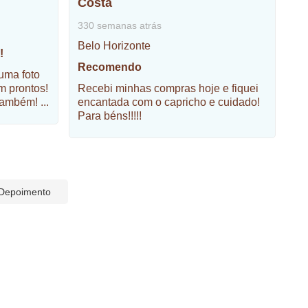
Costa
330 semanas atrás
Belo Horizonte
!
Recomendo
 uma foto
m prontos!
Recebi minhas compras hoje e fiquei
l também!
...
encantada com o capricho e cuidado!
Para béns!!!!!
 Depoimento