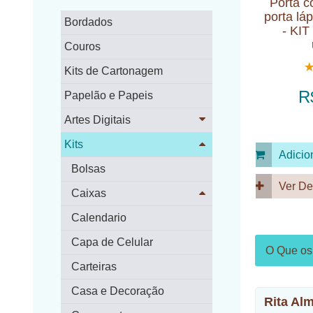
Porta c
porta láp
Bordados
- KI
Couros
Kits de Cartonagem
R
Papelão e Papeis
Artes Digitais
Kits
Adicio
Bolsas
Ver De
Caixas
Calendario
Capa de Celular
O Que os 
Carteiras
Casa e Decoração
Rita Al