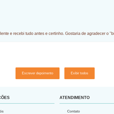
nte e recebi tudo antes e certinho. Gostaria de agradecer o "b
Escrever depoimento
Exibir todos
ÇÕES
ATENDIMENTO
ós
Contato