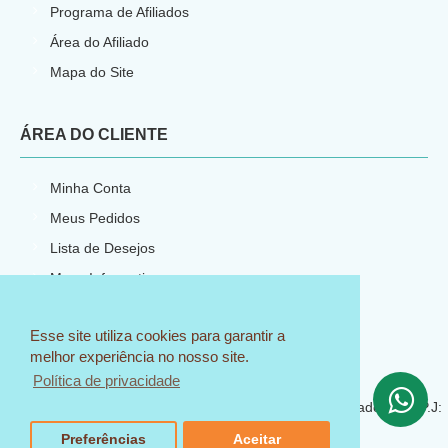
Programa de Afiliados
Área do Afiliado
Mapa do Site
ÁREA DO CLIENTE
Minha Conta
Meus Pedidos
Lista de Desejos
Meus Informativos
Esse site utiliza cookies para garantir a
melhor experiência no nosso site.
E-commerce por
Política de privacidade
CNPJ: 23.540.773/0001-66
© 2018 Sem Igual Artesanato - Todos os direitos reservados C.N.P.J:
23.540.773/0001-66
Preferências
Aceitar