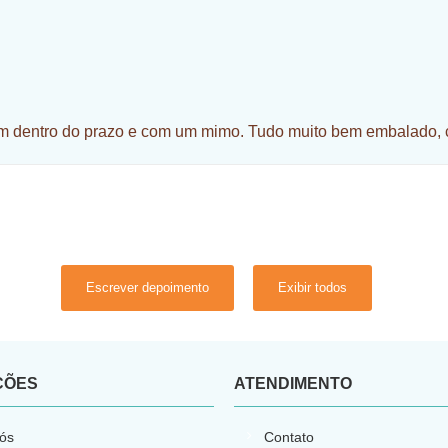
m dentro do prazo e com um mimo. Tudo muito bem embalado, c
Escrever depoimento
Exibir todos
ÇÕES
ATENDIMENTO
ós
Contato