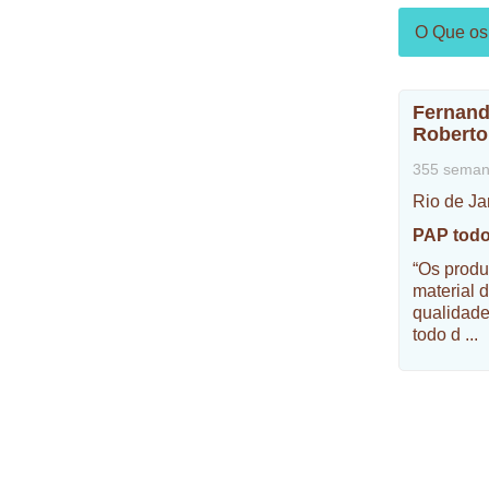
O Que os 
Fernand
Roberto
355 seman
Rio de Ja
PAP todo
“Os produ
material 
qualidade
todo d
...