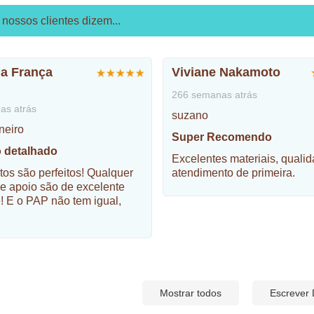
nossos clientes dizem...
a França
Viviane Nakamoto
266 semanas atrás
as atrás
suzano
neiro
Super Recomendo
 detalhado
Excelentes materiais, quali
tos são perfeitos! Qualquer
atendimento de primeira.
de apoio são de excelente
! E o PAP não tem igual,
Mostrar todos
Escrever