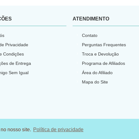
ÇÕES
ATENDIMENTO
ós
Contato
 de Privacidade
Perguntas Frequentes
e Condições
Troca e Devolução
ções de Entrega
Programa de Afiliados
migo Sem Igual
Área do Afiliado
Mapa do Site
 no nosso site.
Política de privacidade
.N.P.J: 23.540.773/0001-66