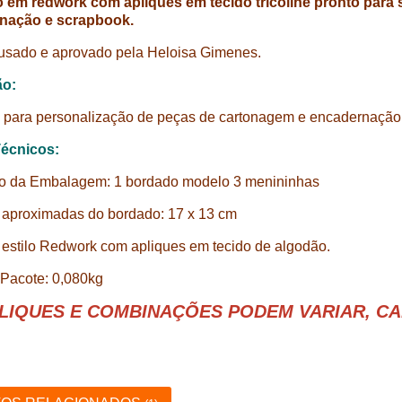
 em redwork com apliques em tecido tricoline pronto para 
nação e scrapbook.
usado e aprovado pela Heloisa Gimenes.
ão:
 para personalização de peças de cartonagem e encadernação
écnicos:
o da Embalagem: 1 bordado modelo 3 menininhas
aproximadas do bordado: 17 x 13 cm
estilo Redwork com apliques em tecido de algodão.
Pacote: 0,080
kg
LIQUES E COMBINAÇÕES PODEM VARIAR, CA