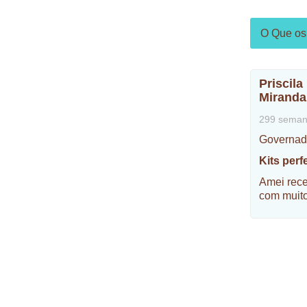
O Que os 
Priscila
Miranda
299 seman
Governad
Kits perfe
Amei rece
com muito