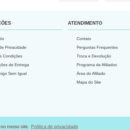
ÇÕES
ATENDIMENTO
ós
Contato
 de Privacidade
Perguntas Frequentes
e Condições
Troca e Devolução
ções de Entrega
Programa de Afiliados
migo Sem Igual
Área do Afiliado
Mapa do Site
 no nosso site.
Política de privacidade
.N.P.J: 23.540.773/0001-66