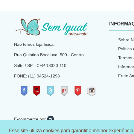
INFORMA
​
Sobre N
Não temos loja física.
Política
Rua Quintino Bocaiuva, 500 - Centro
Termos 
Salto / SP - CEP
13320-110
Informa
Frete A
FONE: (11) 94524-1298
​
E-commerce por
CNPJ: 23.540.773/0001-66
Esse site utiliza cookies para garantir a melhor experiência
© 2018 Sem Igual Artesanato - Todos os direitos reservados C