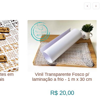
‹
›
ntes em
Vinil Transparente Fosco p/
is
laminação a frio - 1 m x 30 cm
R$ 20,00