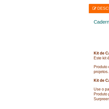
DESC
Cadern
Kit de 
Este kit 
Produto 
projetos
Kit de 
Use o pa
Produto 
Surpreen