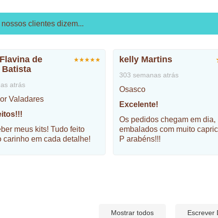
nossos clientes dizem...
 Flavina de
kelly Martins
 Batista
303 semanas atrás
as atrás
Osasco
or Valadares
Excelente!
itos!!!
Os pedidos chegam em dia,
ber meus kits! Tudo feito
embalados com muito capric
 carinho em cada detalhe!
P arabéns!!!
Mostrar todos
Escrever