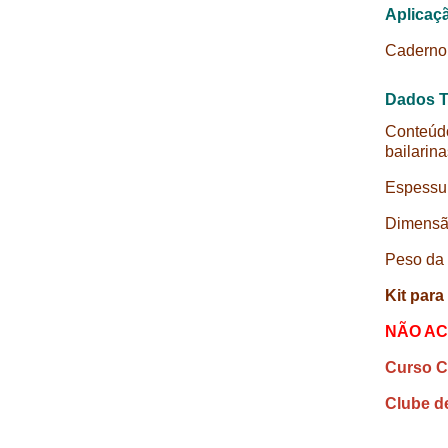
Aplicaç
Caderno 
Dados T
Conteúdo
bailarin
Espessu
Dimensão
Peso da
Kit par
NÃO AC
Curso C
Clube d