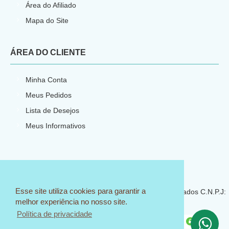
Área do Afiliado
Mapa do Site
ÁREA DO CLIENTE
Minha Conta
Meus Pedidos
Lista de Desejos
Meus Informativos
E-commerce por
CNPJ: 23.540.773/0001-66
Esse site utiliza cookies para garantir a
© 2018 Sem Igual Artesanato - Todos os direitos reservados C.N.P.J:
melhor experiência no nosso site.
23.540.773/0001-66
Política de privacidade