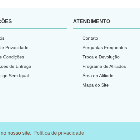
ÇÕES
ATENDIMENTO
ós
Contato
 de Privacidade
Perguntas Frequentes
e Condições
Troca e Devolução
ções de Entrega
Programa de Afiliados
migo Sem Igual
Área do Afiliado
Mapa do Site
 no nosso site.
Política de privacidade
.N.P.J: 23.540.773/0001-66