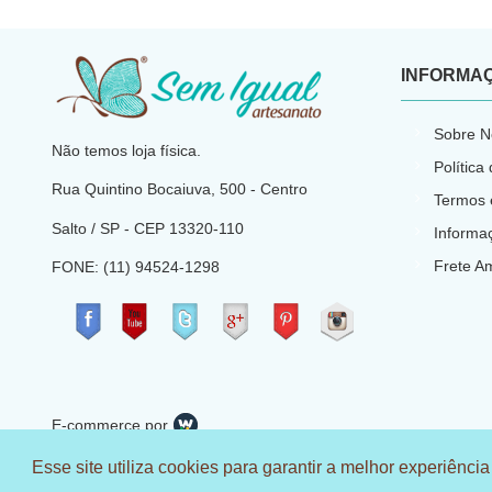
INFORMA
​
Sobre N
Não temos loja física.
Política
Rua Quintino Bocaiuva, 500 - Centro
Termos 
Salto / SP - CEP
13320-110
Informa
Frete A
FONE: (11) 94524-1298
​
E-commerce por
CNPJ: 23.540.773/0001-66
Esse site utiliza cookies para garantir a melhor experiência
© 2018 Sem Igual Artesanato - Todos os direitos reservados C