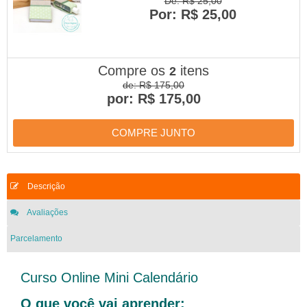
De: R$ 25,00
Por: R$ 25,00
Compre os
itens
2
de: R$ 175,00
por: R$ 175,00
COMPRE JUNTO
Descrição
Avaliações
Parcelamento
Curso Online Mini Calendário
O que você vai aprender: