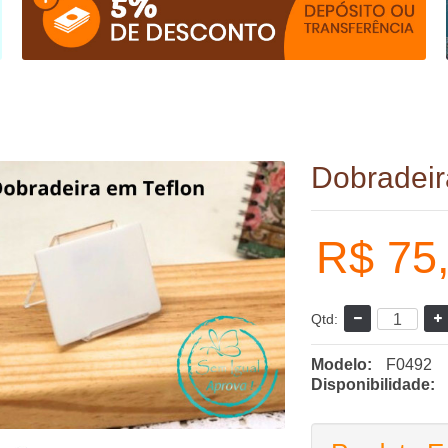
Dobradei
R$ 75
Qtd:
Modelo:
F0492
Disponibilidade: