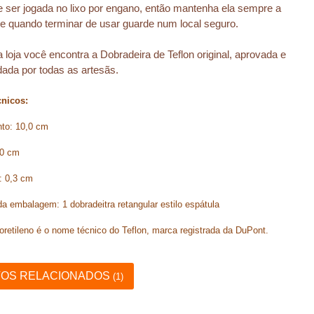
e ser jogada no lixo por engano, então mantenha ela sempre a 
 e quando terminar de usar guarde num local seguro.
loja você encontra a Dobradeira de Teflon original, aprovada e 
da por todas as artesãs.
nicos:
to: 10,0 cm
,0 cm
: 0,3 cm
a embalagem: 1 dobradeitra retangular estilo espátula
luoretileno é o nome técnico do Teflon, marca registrada da DuPont.
OS RELACIONADOS
(1)