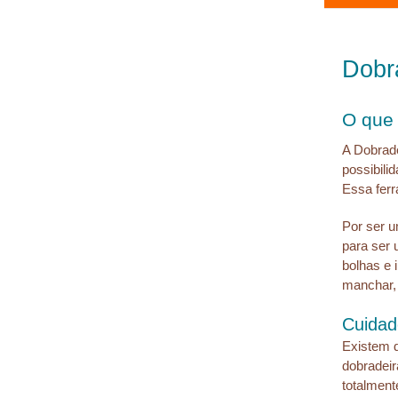
Dobra
O que 
A Dobrad
possibili
Essa ferr
Por ser um
para ser 
bolhas e 
manchar, r
Cuidad
Existem d
dobradeir
totalment