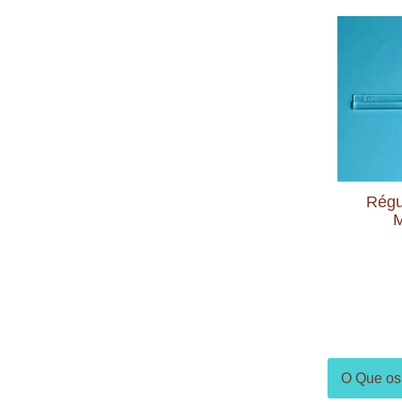
Régu
M
O Que os 