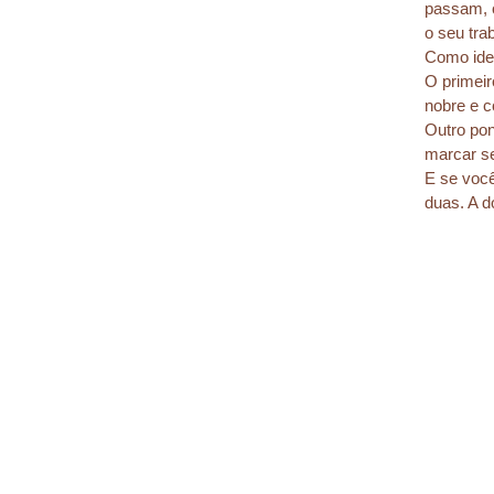
passam, o
o seu tra
Como iden
O primeir
nobre e c
Outro pon
marcar se
E se você
duas. A d