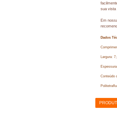
facilment
sua vista
Em nossa 
recomenda
Dados Téc
Comprimen
Largura: 7
Espessura
Conteúdo d
Politetraf
PRODUT