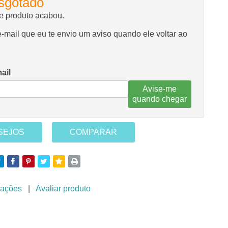
sgotado
se produto acabou.
-mail que eu te envio um aviso quando ele voltar ao
ail
Avise-me
quando chegar
ESEJOS
COMPARAR
iações
|
Avaliar produto