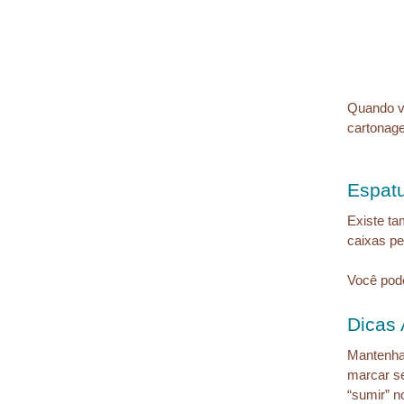
Quando vo
cartonag
Espatu
Existe ta
caixas pe
Você pod
Dicas 
Mantenha 
marcar se
“sumir” n