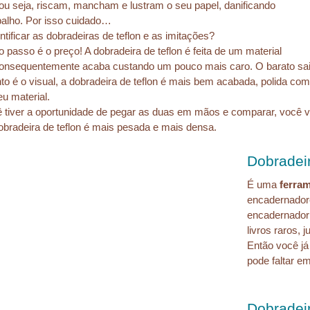
u seja, riscam, mancham e lustram o seu papel, danificando 
balho. Por isso cuidado…
tificar as dobradeiras de teflon e as imitações?
o passo é o preço! A dobradeira de teflon é feita de um material 
onsequentemente acaba custando um pouco mais caro. O barato sai
to é o visual, a dobradeira de teflon é mais bem acabada, polida com
u material.
 tiver a oportunidade de pegar as duas em mãos e comparar, você vai
obradeira de teflon é mais pesada e mais densa.
Dobradei
É uma
 ferra
encadernadore
encadernador!
livros raros, 
Então você já
pode faltar e
Dobradei