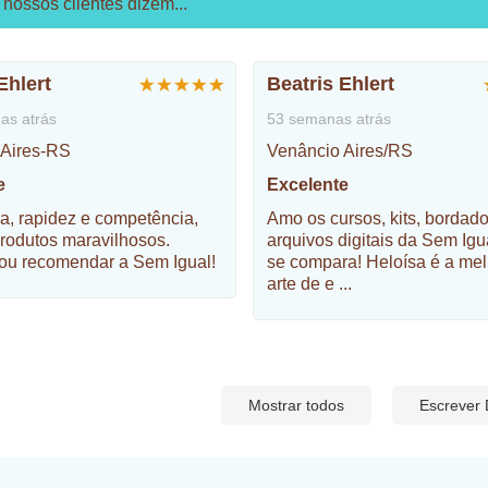
nossos clientes dizem...
Ehlert
Beatris Ehlert
as atrás
53 semanas atrás
 Aires-RS
Venâncio Aires/RS
e
Excelente
a, rapidez e competência,
Amo os cursos, kits, bordad
rodutos maravilhosos.
arquivos digitais da Sem Ig
ou recomendar a Sem Igual!
se compara! Heloísa é a mel
arte de e
...
Mostrar todos
Escrever