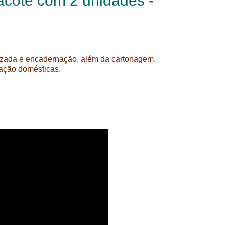
acote com 2 unidades -
lizada e encadernação, além da cartonagem.
ação domésticas.