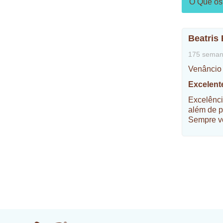
O Que os 
Beatris 
175 seman
Venâncio
Excelent
Excelênci
além de p
Sempre v