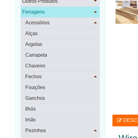
Outros Produtos
Ferragens
Acessórios
Alças
Argolas
Carrapeta
Chaveiro
Fechos
Fixações
Ganchos
Ilhós
Imãs
DESC
Pezinhos