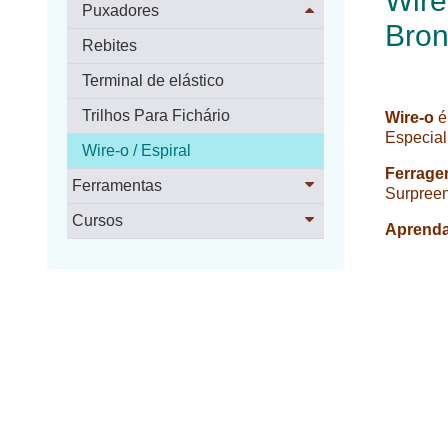
Wire
Puxadores
Bro
Rebites
Terminal de elástico
Trilhos Para Fichário
Wire-o
é
Especial
Wire-o / Espiral
Ferrage
Ferramentas
Surpreen
Cursos
Aprenda 