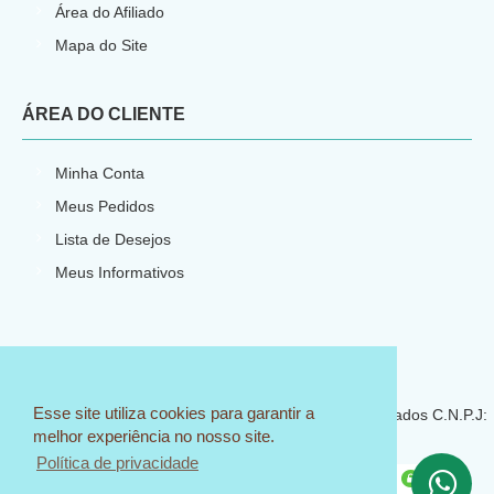
Área do Afiliado
Mapa do Site
ÁREA DO CLIENTE
Minha Conta
Meus Pedidos
Lista de Desejos
Meus Informativos
E-commerce por
CNPJ: 23.540.773/0001-66
Esse site utiliza cookies para garantir a
© 2018 Sem Igual Artesanato - Todos os direitos reservados C.N.P.J:
melhor experiência no nosso site.
23.540.773/0001-66
Política de privacidade