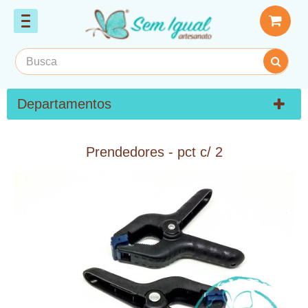
Departamentos
Prendedores - pct c/ 2