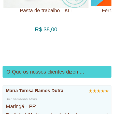
Pasta de trabalho - KIT
Ferra
C
R$ 38,00
O Que os nossos clientes dizem...
Maria Teresa Ramos Dutra
347 semanas atrás
Maringá - PR