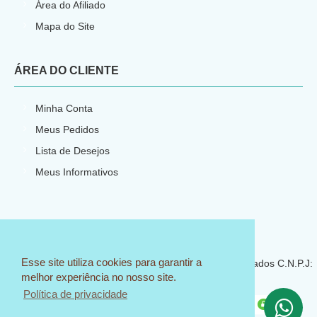
Área do Afiliado
Mapa do Site
ÁREA DO CLIENTE
Minha Conta
Meus Pedidos
Lista de Desejos
Meus Informativos
E-commerce por
CNPJ: 23.540.773/0001-66
Esse site utiliza cookies para garantir a
© 2018 Sem Igual Artesanato - Todos os direitos reservados C.N.P.J:
melhor experiência no nosso site.
23.540.773/0001-66
Política de privacidade