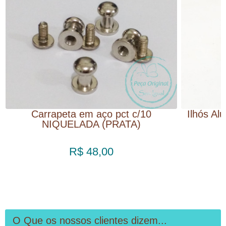
Carrapeta em aço pct c/10
Ilhós Al
NIQUELADA (PRATA)
R$ 48,00
O Que os nossos clientes dizem...