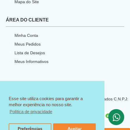
Mapa do Site
ÁREA DO CLIENTE
Minha Conta
Meus Pedidos
Lista de Desejos
Meus Informativos
E-commerce por
CNPJ: 23.540.773/0001-66
Esse site utiliza cookies para garantir a
© 2018 Sem Igual Artesanato - Todos os direitos reservados C.N.P.J:
melhor experiência no nosso site.
23.540.773/0001-66
Política de privacidade
Preferências
Aceitar