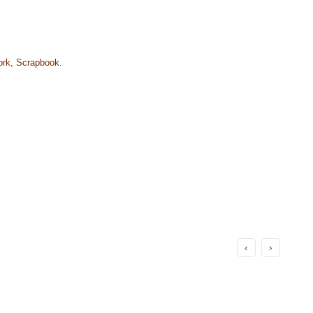
ork, Scrapbook.
‹
›