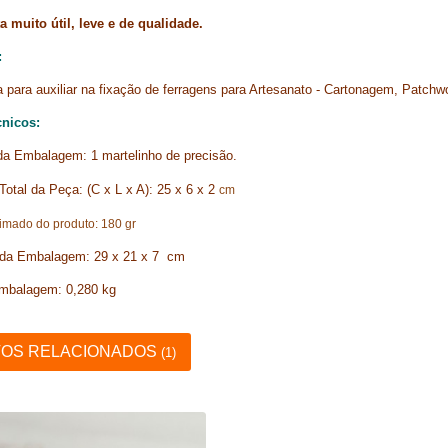
 muito útil, leve e de qualidade.
:
 para auxiliar na fixação de ferragens para Artesanato - Cartonagem, Patchw
nicos:
a Embalagem: 1 martelinho de precisão.
otal da Peça: (C x L x A): 25 x 6 x 2
cm
imado do produto: 180 gr 
da Embalagem: 29 x 21 x 7 cm
mbalagem: 0,280 kg
OS RELACIONADOS
(1)