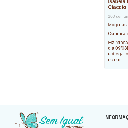
Isabela
Ciaccio
208 seman
Mogi das
Compra in
Fiz minha
dia 09/08
entrega, 
e com
...
INFORMA
​