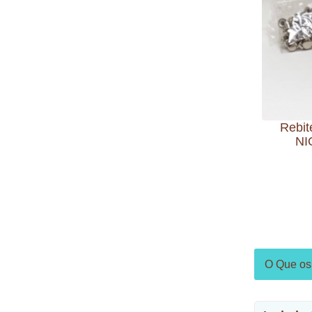
Rebit
NI
O Que os 