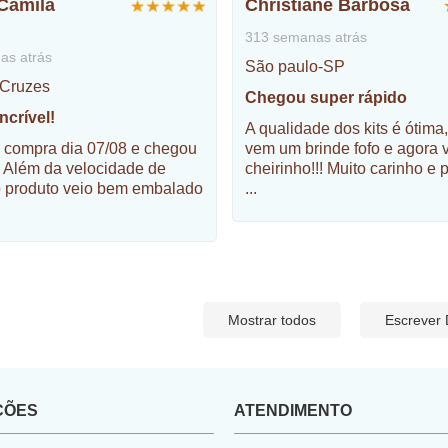
 Camila
Christiane Barbosa
313 semanas atrás
as atrás
São paulo-SP
 Cruzes
Chegou super rápido
crível!
A qualidade dos kits é ótima
 compra dia 07/08 e chegou
vem um brinde fofo e agora
! Além da velocidade de
cheirinho!!! Muito carinho e 
o produto veio bem embalado
...
Mostrar todos
Escrever
ÇÕES
ATENDIMENTO