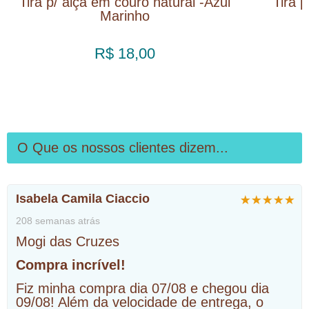
Tira p/ alça em couro natural -Azul
Tira p
Marinho
R$ 18,00
O Que os nossos clientes dizem...
Isabela Camila Ciaccio
208 semanas atrás
Mogi das Cruzes
Compra incrível!
Fiz minha compra dia 07/08 e chegou dia
09/08! Além da velocidade de entrega, o