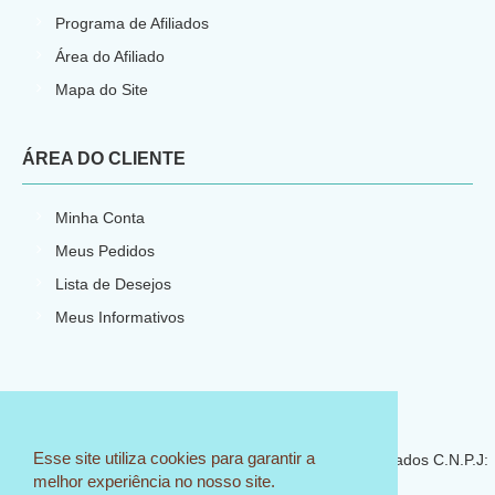
Programa de Afiliados
Área do Afiliado
Mapa do Site
ÁREA DO CLIENTE
Minha Conta
Meus Pedidos
Lista de Desejos
Meus Informativos
E-commerce por
CNPJ: 23.540.773/0001-66
Esse site utiliza cookies para garantir a
© 2018 Sem Igual Artesanato - Todos os direitos reservados C.N.P.J:
melhor experiência no nosso site.
23.540.773/0001-66