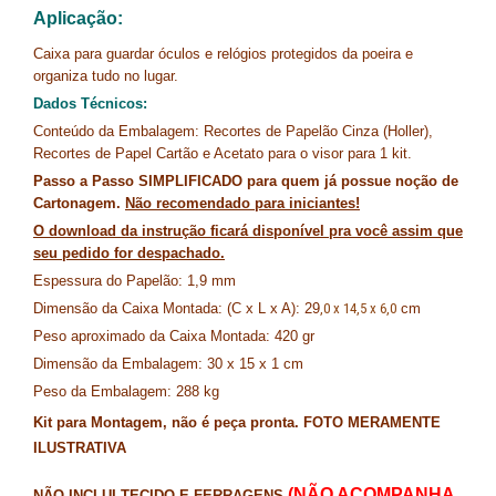
Aplicação:
Caixa para guardar óculos e relógios protegidos da poeira e
organiza tudo no lugar.
Dados Técnicos:
Conteúdo da Embalagem: Recortes de Papelão Cinza (Holler),
Recortes de Papel Cartão e Acetato para o visor para 1 kit.
Passo a Passo SIMPLIFICADO para quem já possue noção de
Cartonagem.
Não recomendado para iniciantes!
O download da instrução ficará disponível pra você assim que
seu pedido for despachado.
Espessura do Papelão: 1,9 mm
Dimensão da Caixa Montada: (C x L x A): 29
,0 x 14,5 x 6,0
cm
Peso aproximado da Caixa Montada: 420 gr
Dimensão da Embalagem: 30 x 15 x 1 cm
Peso da Embalagem: 288 kg
Kit para Montagem, não é peça pronta. FOTO MERAMENTE
ILUSTRATIVA
(NÃO ACOMPANHA
NÃO INCLUI TECIDO E FERRAGENS