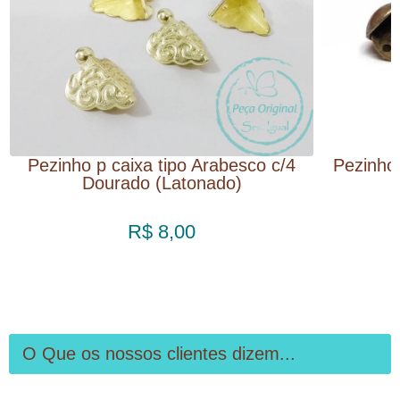
Pezinho p caixa tipo Arabesco c/4
Pezinho 
Dourado (Latonado)
R$ 8,00
O Que os nossos clientes dizem...