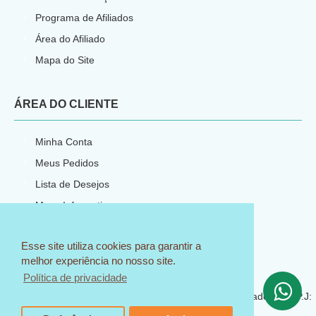
Programa de Afiliados
Área do Afiliado
Mapa do Site
ÁREA DO CLIENTE
Minha Conta
Meus Pedidos
Lista de Desejos
Meus Informativos
Esse site utiliza cookies para garantir a
melhor experiência no nosso site.
E-commerce por
Política de privacidade
CNPJ: 23.540.773/0001-66
© 2018 Sem Igual Artesanato - Todos os direitos reservados C.N.P.J:
23.540.773/0001-66