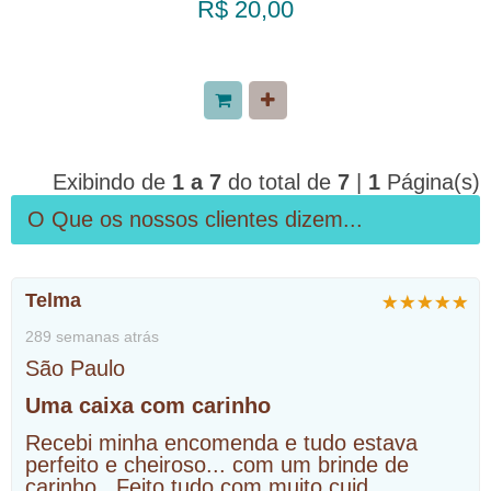
R$ 20,00
Exibindo de
1 a 7
do total de
7
|
1
Página(s)
O Que os nossos clientes dizem...
Telma
289 semanas atrás
São Paulo
Uma caixa com carinho
Recebi minha encomenda e tudo estava
perfeito e cheiroso... com um brinde de
carinho...Feito tudo com muito cuid
...