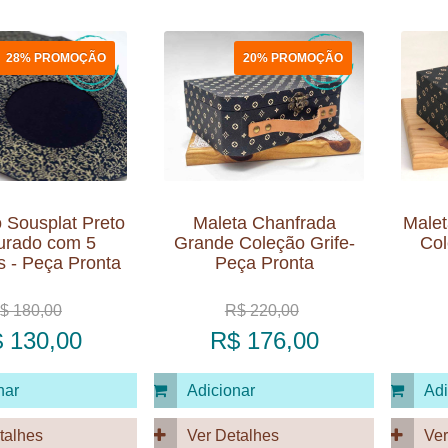
28% PROMOÇÃO
20% PROMOÇÃO
 Sousplat Preto
Maleta Chanfrada
Malet
urado com 5
Grande Coleção Grife-
Col
s - Peça Pronta
Peça Pronta
$ 180,00
R$ 220,00
 130,00
R$ 176,00
nar
Adicionar
Adi
talhes
Ver Detalhes
Ver