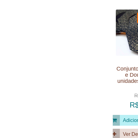
Conjunto
e Do
unidade
R
R$
Adicio
Ver De