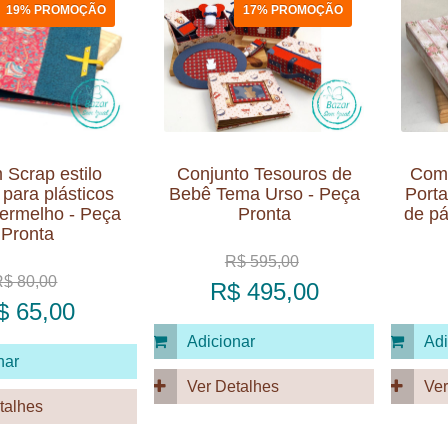
19% PROMOÇÃO
17% PROMOÇÃO
 Scrap estilo
Conjunto Tesouros de
Comb
o para plásticos
Bebê Tema Urso - Peça
Porta
ermelho - Peça
Pronta
de pá
Pronta
R$ 595,00
R$ 80,00
R$ 495,00
$ 65,00
Adicionar
Adi
nar
Ver Detalhes
Ver
talhes