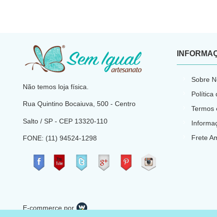
INFORMA
​
Sobre N
Não temos loja física.
Política
Rua Quintino Bocaiuva, 500 - Centro
Termos 
Salto / SP - CEP
13320-110
Informa
Frete A
FONE: (11) 94524-1298
​
E-commerce por