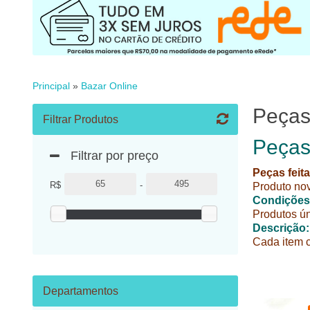
Principal
»
Bazar Online
Peças
Filtrar Produtos
Peças
Filtrar por preço
Peças feita
R$
-
Produto no
Condições
Produtos ún
Descrição:
Cada item c
Departamentos