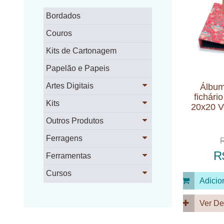
Bordados
Couros
Kits de Cartonagem
Papelão e Papeis
Artes Digitais
Álbum
fichári
Kits
20x20 V
Outros Produtos
Ferragens
R
Ferramentas
Cursos
Adicio
Ver De