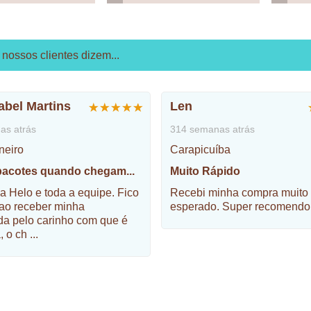
nossos clientes dizem...
abel Martins
Len
as atrás
314 semanas atrás
neiro
Carapicuíba
acotes quando chegam...
Muito Rápido
a Helo e toda a equipe. Fico
Recebi minha compra muito 
 ao receber minha
esperado. Super recomendo
a pelo carinho com que é
, o ch
...