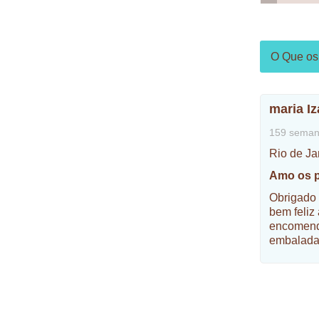
O Que os 
maria Iz
159 seman
Rio de Ja
Amo os p
Obrigado 
bem feliz
encomend
embalada