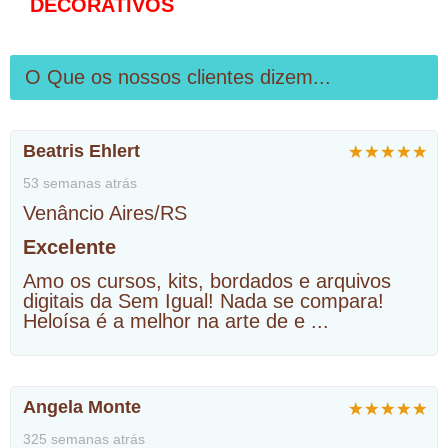
DECORATIVOS
O Que os nossos clientes dizem...
Beatris Ehlert
53 semanas atrás
Venâncio Aires/RS
Excelente
Amo os cursos, kits, bordados e arquivos
digitais da Sem Igual! Nada se compara!
Heloísa é a melhor na arte de e
...
Angela Monte
325 semanas atrás