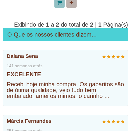
Exibindo de
1 a 2
do total de
2
|
1
Página(s)
O Que os nossos clientes dizem...
Daiana Sena
141 semanas atrás
EXCELENTE
Recebi hoje minha compra. Os gabaritos são
de ótima qualidade, veio tudo bem
embalado, amei os mimos, o carinho
...
Márcia Fernandes
353 semanas atrás