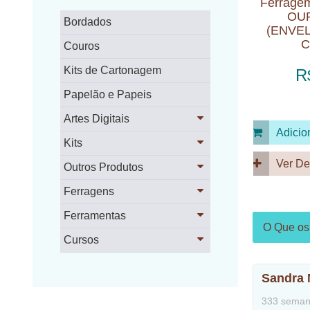
Ferrage
OU
Bordados
(ENVEL
C
Couros
Kits de Cartonagem
R
Papelão e Papeis
Artes Digitais
Adicio
Kits
Ver De
Outros Produtos
Ferragens
Ferramentas
O Que os 
Cursos
Sandra 
333 seman