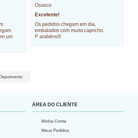
Osasco
Excelente!
em
Os pedidos chegam em dia,
hegam
embalados com muito capricho.
om um
P arabéns!!!
 Depoimento
ÁREA DO CLIENTE
Minha Conta
Meus Pedidos