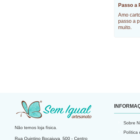
Passo a 
Amo carto
passo a p
muito.
INFORMA
​
Sobre N
Não temos loja física.
Política
Rua Quintino Bocaiuva, 500 - Centro