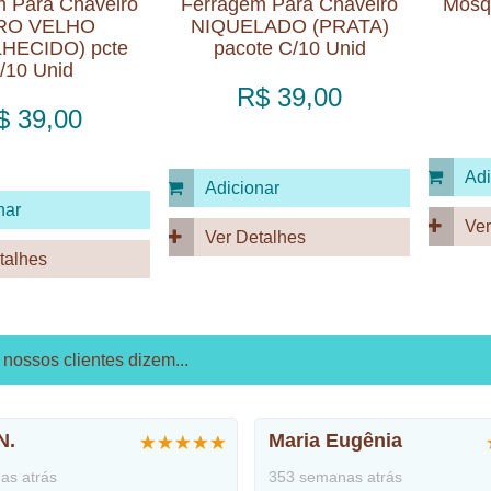
m Para Chaveiro
Ferragem Para Chaveiro
Mosqu
RO VELHO
NIQUELADO (PRATA)
HECIDO) pcte
pacote C/10 Unid
/10 Unid
R$ 39,00
$ 39,00
Adi
Adicionar
nar
Ver
Ver Detalhes
talhes
nossos clientes dizem...
N.
Maria Eugênia
as atrás
353 semanas atrás