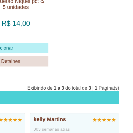
etão Níquel pct c/
5 unidades
R$ 14,00
cionar
 Detalhes
Exibindo de
1 a 3
do total de
3
|
1
Página(s)
kelly Martins
303 semanas atrás