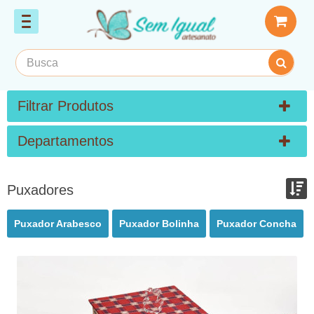
Filtrar Produtos
Departamentos
Puxadores
Ordenar por:
Puxador Arabesco
Puxador Bolinha
Puxador Concha
Exibir até:
COMPARAR PRODUTOS (0)